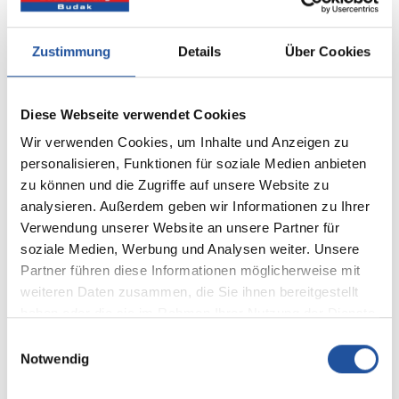
Ihr Bad ist in 10 Tagen
fertig
Sie kennen von
Anfang an den Preis
Zustimmung
Details
Über Cookies
Diese Webseite verwendet Cookies
Wir verwenden Cookies, um Inhalte und Anzeigen zu
personalisieren, Funktionen für soziale Medien anbieten
Komplett
Sauberkeits
zu können und die Zugriffe auf unsere Website zu
Leistung
Garantie
analysieren. Außerdem geben wir Informationen zu Ihrer
Alle Leistungen aus
Staubarmer Umbau
Verwendung unserer Website an unsere Partner für
einer Hand
Ihres Bades
soziale Medien, Werbung und Analysen weiter. Unsere
Partner führen diese Informationen möglicherweise mit
weiteren Daten zusammen, die Sie ihnen bereitgestellt
haben oder die sie im Rahmen Ihrer Nutzung der Dienste
gesammelt haben.
Einwilligungsauswahl
Notwendig
Qualitäts
Garantie